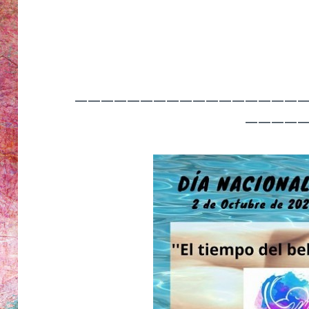
—————————————————
————