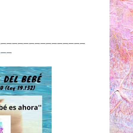
————————————————
———