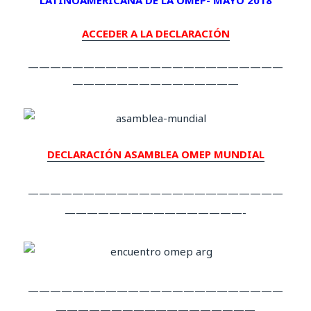
LATINOAMERICANA DE LA OMEP- MAYO 2018
ACCEDER A LA DECLARACIÓN
———————————————————————
———————————————
DECLARACIÓN ASAMBLEA OMEP MUNDIAL
———————————————————————
————————————————-
———————————————————————
——————————————————