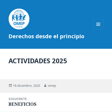
MENÚ
Derechos desde el principio
Y
WIDGETS
ACTIVIDADES 2025
Publicado
18 diciembre, 2025
Autor
omep
el
Navegación
SIGUIENTE
de
BENEFICIOS
Entrada
entradas
siguiente: